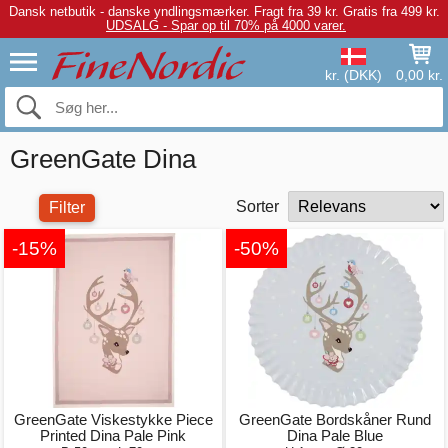
Dansk netbutik - danske yndlingsmærker.
Fragt fra 39 kr. Gratis fra 499 kr.
UDSALG - Spar op til 70% på 4000 varer.
kr. (DKK)
0,00 kr.
GreenGate Dina
Sorter
Filter
-15%
-50%
GreenGate Viskestykke Piece
GreenGate Bordskåner Rund
Printed Dina Pale Pink
Dina Pale Blue