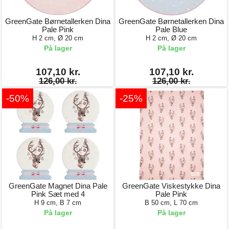
GreenGate Børnetallerken Dina
GreenGate Børnetallerken Dina
Pale Pink
Pale Blue
H 2 cm, Ø 20 cm
H 2 cm, Ø 20 cm
På lager
På lager
107,10 kr.
107,10 kr.
126,00 kr.
126,00 kr.
-50%
-25%
GreenGate Magnet Dina Pale
GreenGate Viskestykke Dina
Pink Sæt med 4
Pale Pink
H 9 cm, B 7 cm
B 50 cm, L 70 cm
På lager
På lager