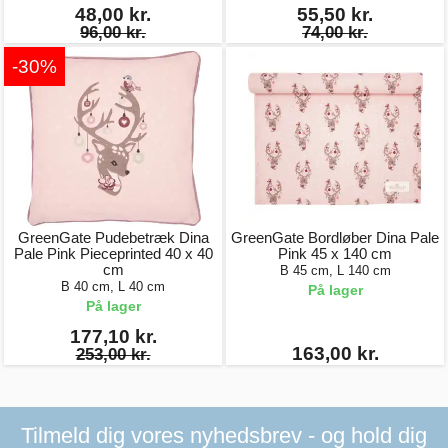
48,00 kr.
55,50 kr.
96,00 kr.
74,00 kr.
-30%
GreenGate Pudebetræk Dina
GreenGate Bordløber Dina Pale
Pale Pink Pieceprinted 40 x 40
Pink 45 x 140 cm
cm
B 45 cm, L 140 cm
B 40 cm, L 40 cm
På lager
På lager
177,10 kr.
163,00 kr.
253,00 kr.
Tilmeld dig vores nyhedsbrev - og hold dig