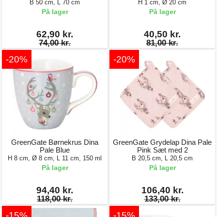
B 50 cm, L 70 cm
H 1 cm, Ø 20 cm
På lager
På lager
62,90 kr.
40,50 kr.
74,00 kr.
81,00 kr.
-20%
-20%
GreenGate Børnekrus Dina
GreenGate Grydelap Dina Pale
Pale Blue
Pink Sæt med 2
H 8 cm, Ø 8 cm, L 11 cm, 150 ml
B 20,5 cm, L 20,5 cm
På lager
På lager
94,40 kr.
106,40 kr.
118,00 kr.
133,00 kr.
-15%
-15%