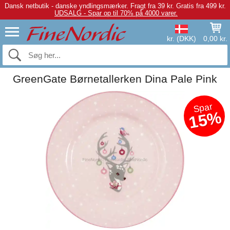
Dansk netbutik - danske yndlingsmærker.
Fragt fra 39 kr. Gratis fra 499 kr.
UDSALG - Spar op til 70% på 4000 varer.
kr. (DKK)
0,00 kr.
GreenGate Børnetallerken Dina Pale Pink
Spar
15%