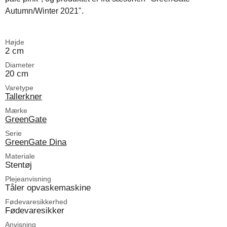
Autumn/Winter 2021".
Højde
2 cm
Diameter
20 cm
Varetype
Tallerkner
Mærke
GreenGate
Serie
GreenGate Dina
Materiale
Stentøj
Plejeanvisning
Tåler opvaskemaskine
Fødevaresikkerhed
Fødevaresikker
Anvisning