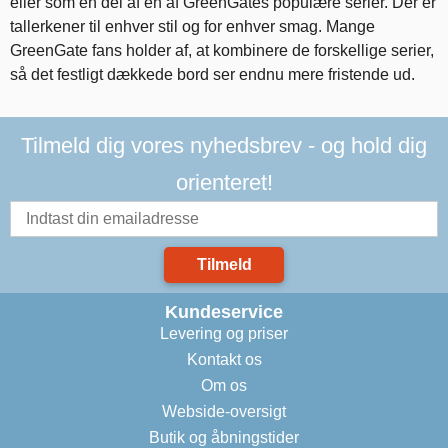
eller som en del af en af GreenGates populære serier. Der er
tallerkener til enhver stil og for enhver smag. Mange
GreenGate fans holder af, at kombinere de forskellige serier,
så det festligt dækkede bord ser endnu mere fristende ud.
Tilmeld dig vores nyhedsbrev - og hold dig
orienteret!
Tilmeld
Kundeservice
Levering og priser
Kontakt os
Om os
Webside-oversigt
Butik og åbningstider