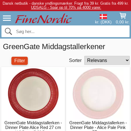
Dansk netbutik - danske yndlingsmærker.
Fragt fra 39 kr. Gratis fra 499 kr.
UDSALG - Spar op til 70% på 4000 varer.
kr. (DKK)
0,00 kr.
GreenGate Middagstallerkener
Sorter
Filter
GreenGate Middagstallerken -
GreenGate Middagstallerken -
Dinner Plate Alice Red 27 cm
Dinner Plate - Alice Pale Pink