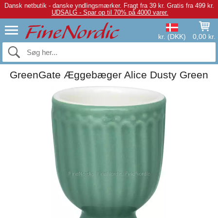
Dansk netbutik - danske yndlingsmærker.
Fragt fra 39 kr. Gratis fra 499 kr.
UDSALG - Spar op til 70% på 4000 varer.
kr. (DKK)
0,00 kr.
GreenGate Æggebæger Alice Dusty Green