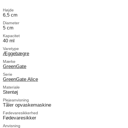
Højde
6,5 cm
Diameter
5 cm
Kapacitet
40 ml
Varetype
Æggebægre
Mærke
GreenGate
Serie
GreenGate Alice
Materiale
Stentøj
Plejeanvisning
Tåler opvaskemaskine
Fødevaresikkerhed
Fødevaresikker
Anvisning