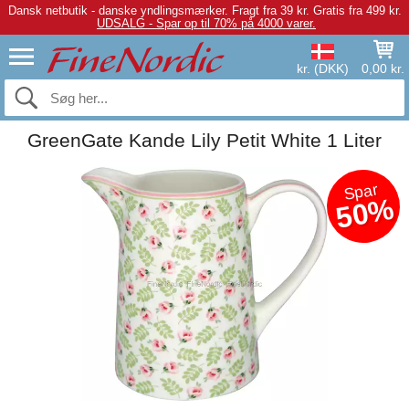
Dansk netbutik - danske yndlingsmærker.
Fragt fra 39 kr. Gratis fra 499 kr.
UDSALG - Spar op til 70% på 4000 varer.
kr. (DKK)
0,00 kr.
GreenGate Kande Lily Petit White 1 Liter
Spar
50%