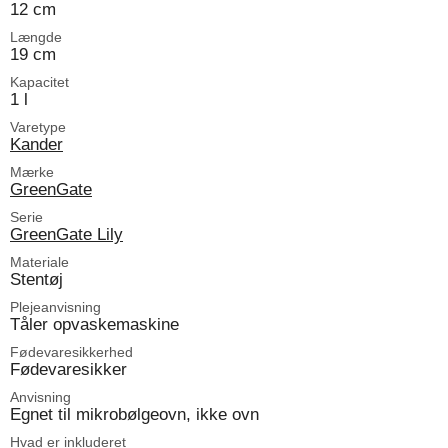
12 cm
Længde
19 cm
Kapacitet
1 l
Varetype
Kander
Mærke
GreenGate
Serie
GreenGate Lily
Materiale
Stentøj
Plejeanvisning
Tåler opvaskemaskine
Fødevaresikkerhed
Fødevaresikker
Anvisning
Egnet til mikrobølgeovn, ikke ovn
Hvad er inkluderet