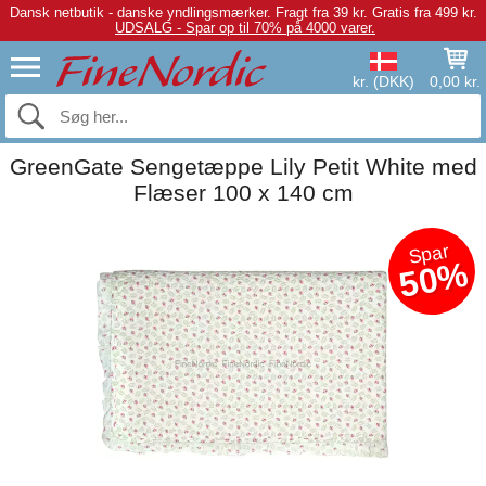
Dansk netbutik - danske yndlingsmærker.
Fragt fra 39 kr. Gratis fra 499 kr.
UDSALG - Spar op til 70% på 4000 varer.
kr. (DKK)
0,00 kr.
GreenGate Sengetæppe Lily Petit White med
Flæser 100 x 140 cm
Spar
50%