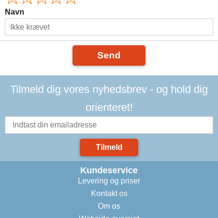
Navn
Send
Tilmeld dig vores nyhedsbrev - og hold dig
orienteret!
Tilmeld
Kundeservice
Levering og priser
Kontakt os
Om os