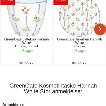
GreenGate Lattekop Hannah
GreenGate Tallerken Hannah
White
White
H 9 cm, 350 ml
H 2 cm
På lager
På lager
70,50 kr.
85,50 kr.
141,00 kr.
171,00 kr.
GreenGate Kosmetiktaske Hannah
White Stor anmeldelser
Anmeldelse