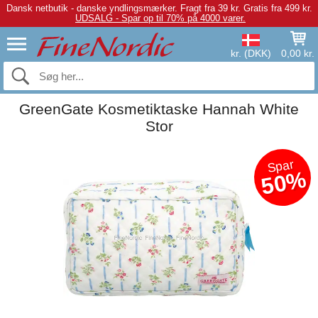
Dansk netbutik - danske yndlingsmærker.
Fragt fra 39 kr. Gratis fra 499 kr.
UDSALG - Spar op til 70% på 4000 varer.
kr. (DKK)
0,00 kr.
GreenGate Kosmetiktaske Hannah White
Stor
Spar
50%