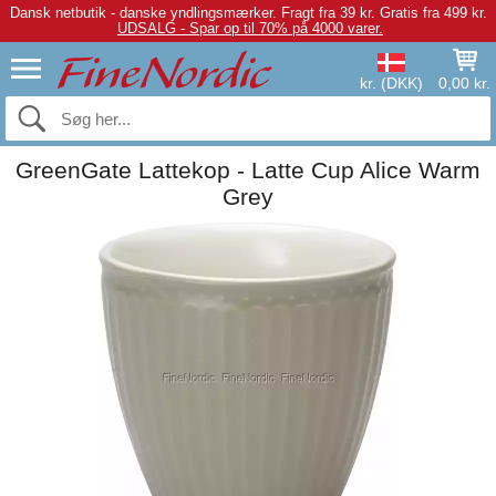
Dansk netbutik - danske yndlingsmærker.
Fragt fra 39 kr. Gratis fra 499 kr.
UDSALG - Spar op til 70% på 4000 varer.
kr. (DKK)
0,00 kr.
GreenGate Lattekop - Latte Cup Alice Warm
Grey