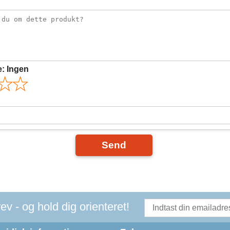
e:
Ingen
Send
v - og hold dig orienteret!