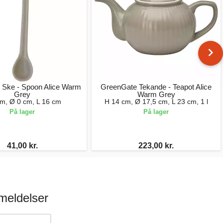
 Ske - Spoon Alice Warm
GreenGate Tekande - Teapot Alice
Grey
Warm Grey
cm, Ø 0 cm, L 16 cm
H 14 cm, Ø 17,5 cm, L 23 cm, 1 l
På lager
På lager
41,00 kr.
223,00 kr.
meldelser