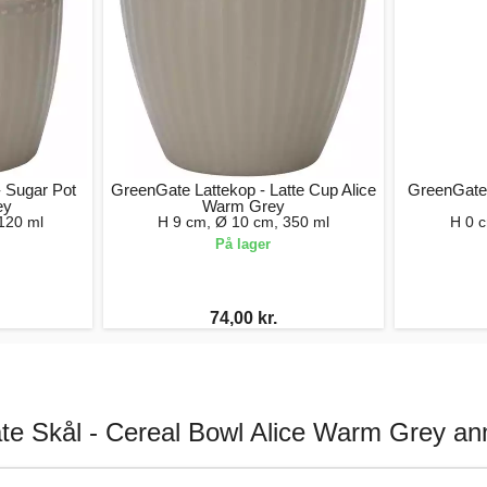
 Sugar Pot
GreenGate Lattekop - Latte Cup Alice
GreenGate
ey
Warm Grey
120 ml
H 9 cm, Ø 10 cm, 350 ml
H 0 
På lager
74,00 kr.
e Skål - Cereal Bowl Alice Warm Grey an