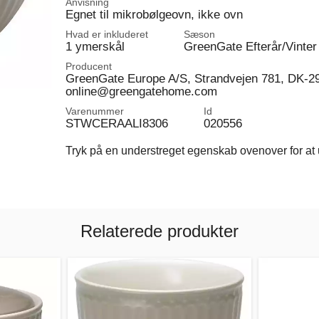
Anvisning
Egnet til mikrobølgeovn, ikke ovn
Hvad er inkluderet
Sæson
1 ymerskål
GreenGate Efterår/Vinter
Producent
GreenGate Europe A/S, Strandvejen 781, DK-2
online@greengatehome.com
Varenummer
Id
STWCERAALI8306
020556
Tryk på en understreget egenskab ovenover for at u
Relaterede produkter