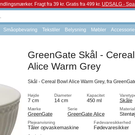
yndlingsmærker.
Fragt fra 39 kr. Gratis fra 499 kr.
UDSALG - Spar 
Småopbevaring
Tekstiler
Belysning
Møbler
Accessorie
GreenGate Skål - Cereal
Alice Warm Grey
Skål - Cereal Bowl Alice Warm Grey, fra GreenGat
Højde
Diameter
Kapacitet
Varetyp
7 cm
14 cm
450 ml
Skåle
Mærke
Serie
Materia
GreenGate
GreenGate Alice
Stentø
Plejeanvisning
Fødevaresikkerhed
Tåler opvaskemaskine
Fødevaresikker