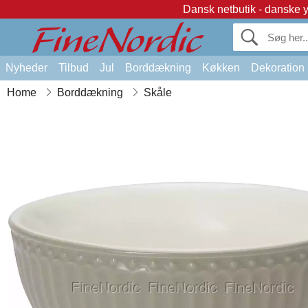
Dansk netbutik - danske 
Nyheder
Tilbud
Jul
Borddækning
Køkken
Dekoration
Home
Borddækning
Skåle