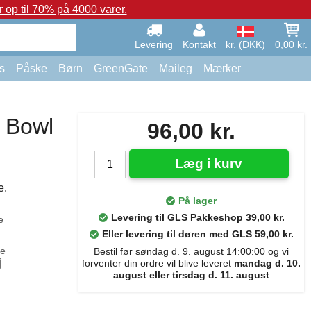
op til 70% på 4000 varer.
Levering
Kontakt
kr. (DKK)
0,00 kr.
s
Påske
Børn
GreenGate
Maileg
Mærker
 Bowl
96,00 kr.
Læg i kurv
e.
På lager
Levering til GLS Pakkeshop 39,00 kr.
e
Eller levering til døren med GLS 59,00 kr.
le
Bestil før søndag d. 9. august 14:00:00 og vi
j
forventer din ordre vil blive leveret
mandag d. 10.
august eller tirsdag d. 11. august