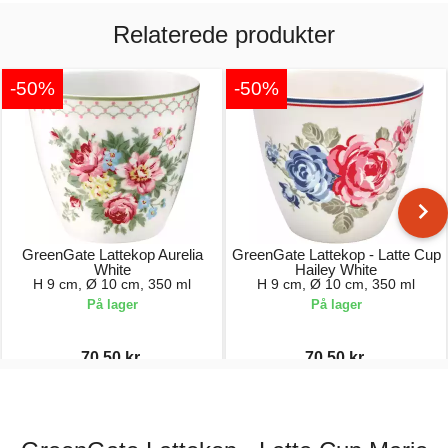
Relaterede produkter
-50%
-50%
GreenGate Lattekop Aurelia
GreenGate Lattekop - Latte Cup
White
Hailey White
H 9 cm, Ø 10 cm, 350 ml
H 9 cm, Ø 10 cm, 350 ml
På lager
På lager
70,50 kr.
70,50 kr.
141,00 kr.
141,00 kr.