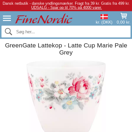
Dansk netbutik - danske yndlingsmærker.
Fragt fra 39 kr. Gratis fra 499 kr.
UDSALG - Spar op til 70% på 4000 varer.
kr. (DKK)
0,00 kr.
GreenGate Lattekop - Latte Cup Marie Pale
Grey