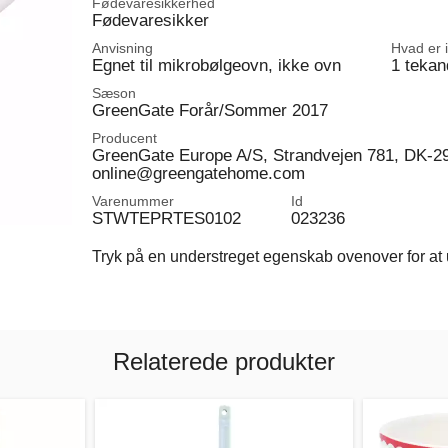
Fødevaresikkerhed
Fødevaresikker
Anvisning
Hvad er 
Egnet til mikrobølgeovn, ikke ovn
1 tekan
Sæson
GreenGate Forår/Sommer 2017
Producent
GreenGate Europe A/S, Strandvejen 781, DK-2
online@greengatehome.com
Varenummer
Id
STWTEPRTES0102
023236
Tryk på en understreget egenskab ovenover for at u
Relaterede produkter