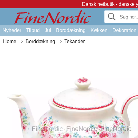
Dansk netbutik - danske 
Nyheder
Tilbud
Jul
Borddækning
Køkken
Dekoration
Home
Borddækning
Tekander