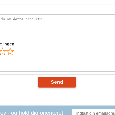
e:
Ingen
Send
v - og hold dig orienteret!