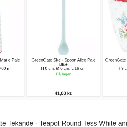
Marie Pale
GreenGate Ske - Spoon Alice Pale
GreenGate L
Blue
700 ml
H 0 cm, Ø 0 cm, L 16 cm
H 9 
På lager
41,00 kr.
e Tekande - Teapot Round Tess White an