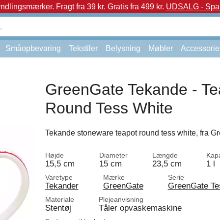
yndlingsmærker.
Fragt fra 39 kr. Gratis fra 499 kr.
UDSALG - Spar 
Småopbevaring
Tekstiler
Belysning
Møbler
Accessorie
GreenGate Tekande - Te
Round Tess White
Tekande stoneware teapot round tess white, fra G
Højde
Diameter
Længde
Kapa
15,5 cm
15 cm
23,5 cm
1 l
Varetype
Mærke
Serie
Tekander
GreenGate
GreenGate Te
Materiale
Plejeanvisning
Stentøj
Tåler opvaskemaskine