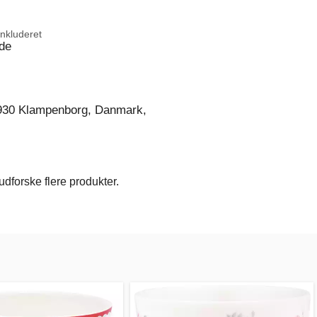
inkluderet
de
930 Klampenborg, Danmark,
dforske flere produkter.