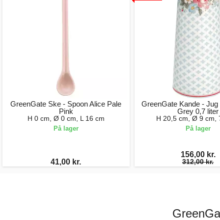
GreenGate Ske - Spoon Alice Pale
GreenGate Kande - Jug 
Pink
Grey 0,7 liter
H 0 cm, Ø 0 cm, L 16 cm
H 20,5 cm, Ø 9 cm, 
På lager
På lager
156,00 kr.
41,00 kr.
312,00 kr.
GreenGat