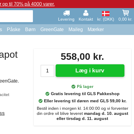
op til 70% på 4000 varer.
Levering
Kontakt
kr. (DKK)
0,00 kr.
s
Påske
Børn
GreenGate
Maileg
Mærker
apot
558,00 kr.
Læg i kurv
reenGate.
På lager
Gratis levering til GLS Pakkeshop
citet
Eller levering til døren med GLS 59,00 kr.
Bestil inden i morgen kl. 14:00:00 og vi forventer
ss
din ordre vil blive leveret
mandag d. 10. august
eller tirsdag d. 11. august