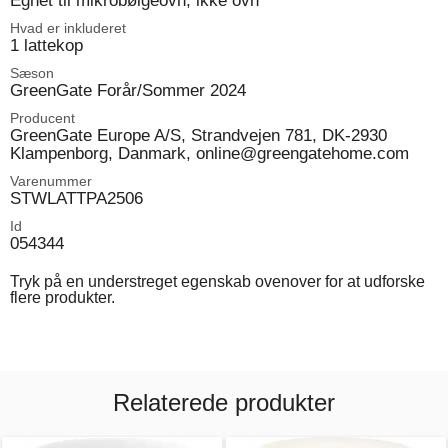
Egnet til mikrobølgeovn, ikke ovn
Hvad er inkluderet
1 lattekop
Sæson
GreenGate Forår/Sommer 2024
Producent
GreenGate Europe A/S, Strandvejen 781, DK-2930
Klampenborg, Danmark, online@greengatehome.com
Varenummer
STWLATTPA2506
Id
054344
Tryk på en understreget egenskab ovenover for at udforske
flere produkter.
Relaterede produkter