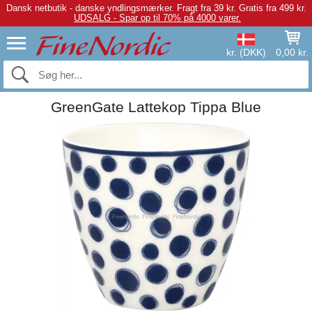
Dansk netbutik - danske yndlingsmærker.
Fragt fra 39 kr. Gratis fra 499 kr.
UDSALG - Spar op til 70% på 4000 varer.
kr. (DKK)
0,00 kr.
GreenGate Lattekop Tippa Blue