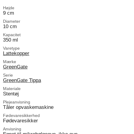
Højde
9 cm
Diameter
10 cm
Kapacitet
350 ml
Varetype
Lattekopper
Mærke
GreenGate
Serie
GreenGate Tippa
Materiale
Stentøj
Plejeanvisning
Tåler opvaskemaskine
Fødevaresikkerhed
Fødevaresikker
Anvisning