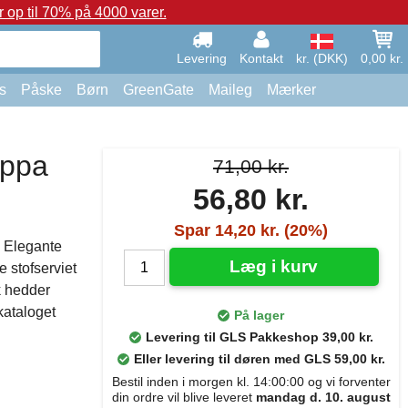
op til 70% på 4000 varer.
Levering
Kontakt
kr. (DKK)
0,00 kr.
s
Påske
Børn
GreenGate
Maileg
Mærker
ippa
71,00 kr.
56,80 kr.
Spar 14,20 kr. (20%)
. Elegante
Læg i kurv
 stofserviet
k hedder
kataloget
På lager
Levering til GLS Pakkeshop 39,00 kr.
Eller levering til døren med GLS 59,00 kr.
Bestil inden i morgen kl. 14:00:00 og vi forventer
din ordre vil blive leveret
mandag d. 10. august