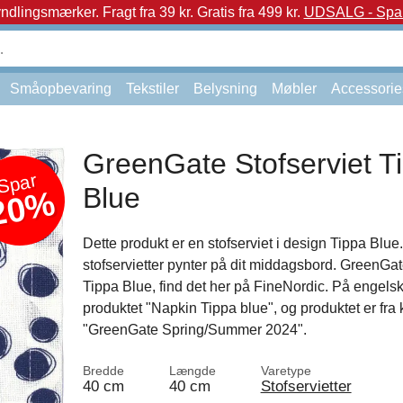
yndlingsmærker.
Fragt fra 39 kr. Gratis fra 499 kr.
UDSALG - Spar 
Småopbevaring
Tekstiler
Belysning
Møbler
Accessorie
GreenGate Stofserviet T
Spar
Blue
20%
Dette produkt er en stofserviet i design Tippa Blue
stofservietter pynter på dit middagsbord. GreenGate
Tippa Blue, find det her på FineNordic. På engels
produktet "Napkin Tippa blue", og produktet er fra 
"GreenGate Spring/Summer 2024".
Bredde
Længde
Varetype
40 cm
40 cm
Stofservietter