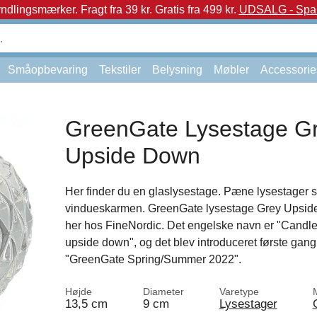
yndlingsmærker.
Fragt fra 39 kr. Gratis fra 499 kr.
UDSALG - Spar 
Småopbevaring
Tekstiler
Belysning
Møbler
Accessorie
GreenGate Lysestage G
Upside Down
Her finder du en glaslysestage. Pæne lysestager se
vindueskarmen. GreenGate lysestage Grey Upsid
her hos FineNordic. Det engelske navn er "Candle
upside down", og det blev introduceret første gan
"GreenGate Spring/Summer 2022".
Højde
Diameter
Varetype
13,5 cm
9 cm
Lysestager