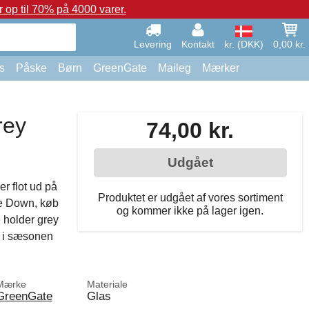
op til 70% på 4000 varer.
Levering
Kontakt
kr. (DKK)
0,00 kr.
s
Påske
Børn
GreenGate
Maileg
Mærker
rey
74,00 kr.
Udgået
r flot ud på
Produktet er udgået af vores sortiment
e Down, køb
og kommer ikke på lager igen.
 holder grey
g i sæsonen
Mærke
Materiale
GreenGate
Glas