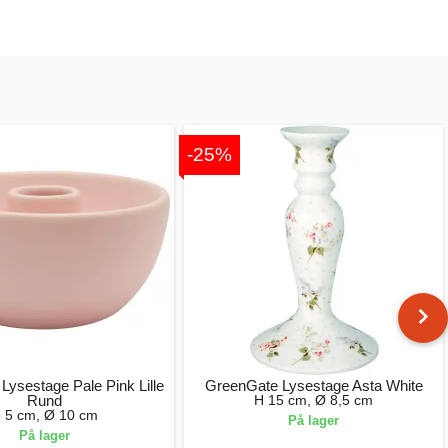
-25%
Lysestage Pale Pink Lille
GreenGate Lysestage Asta White
Rund
H 15 cm, Ø 8,5 cm
 5 cm, Ø 10 cm
På lager
På lager