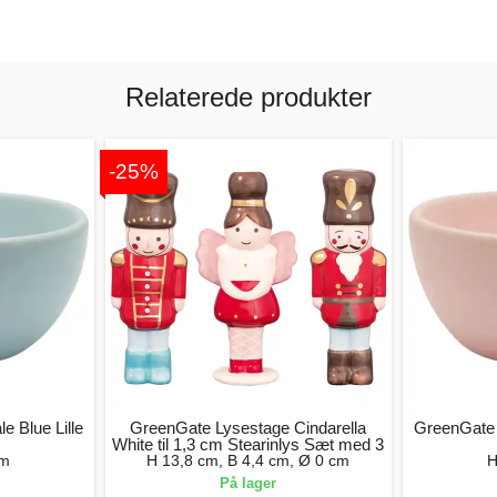
Relaterede produkter
-25%
 Blue Lille
GreenGate Lysestage Cindarella
GreenGate 
White til 1,3 cm Stearinlys Sæt med 3
cm
H 13,8 cm, B 4,4 cm, Ø 0 cm
H
På lager