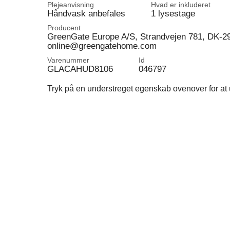
Plejeanvisning
Hvad er inkluderet
Håndvask anbefales
1 lysestage
Producent
GreenGate Europe A/S, Strandvejen 781, DK-2
online@greengatehome.com
Varenummer
Id
GLACAHUD8106
046797
Tryk på en understreget egenskab ovenover for at u