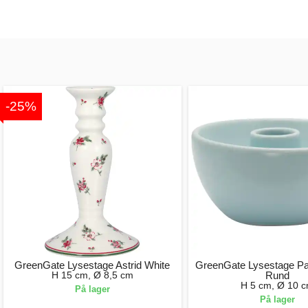
-25%
GreenGate Lysestage Astrid White
GreenGate Lysestage Pale
H 15 cm, Ø 8,5 cm
Rund
H 5 cm, Ø 10 
På lager
På lager