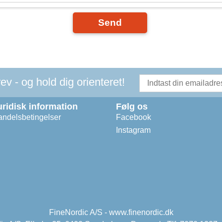
Send
v - og hold dig orienteret!
uridisk information
Følg os
ndelsbetingelser
Facebook
Instagram
FineNordic A/S - www.finenordic.dk