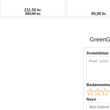
211,50 kr.
282,00 kr.
65,00 kr.
GreenG
Anmeldelse
Bedømmels
Navn