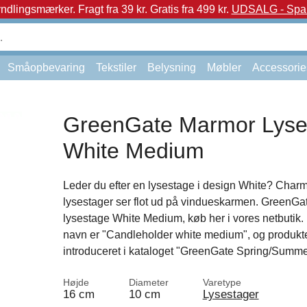
yndlingsmærker.
Fragt fra 39 kr. Gratis fra 499 kr.
UDSALG - Spar 
Småopbevaring
Tekstiler
Belysning
Møbler
Accessorie
GreenGate Marmor Lyse
White Medium
Leder du efter en lysestage i design White? Char
lysestager ser flot ud på vindueskarmen. GreenG
lysestage White Medium, køb her i vores netbutik.
navn er "Candleholder white medium", og produkte
introduceret i kataloget "GreenGate Spring/Summe
Højde
Diameter
Varetype
16 cm
10 cm
Lysestager