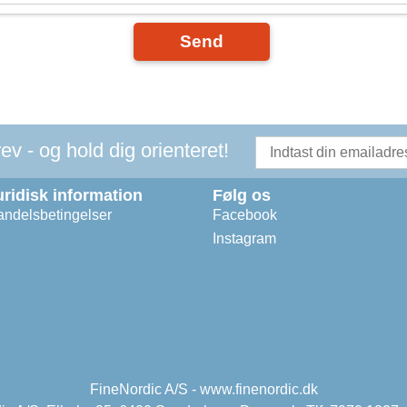
Send
v - og hold dig orienteret!
uridisk information
Følg os
ndelsbetingelser
Facebook
Instagram
FineNordic A/S - www.finenordic.dk