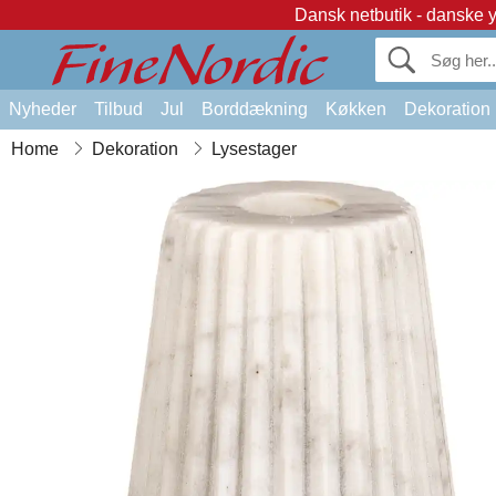
Dansk netbutik - danske 
Nyheder
Tilbud
Jul
Borddækning
Køkken
Dekoration
Home
Dekoration
Lysestager