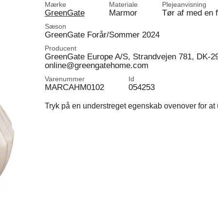
Mærke
Materiale
Plejeanvisning
GreenGate
Marmor
Tør af med en f
Sæson
GreenGate Forår/Sommer 2024
Producent
GreenGate Europe A/S, Strandvejen 781, DK-2
online@greengatehome.com
Varenummer
Id
MARCAHM0102
054253
Tryk på en understreget egenskab ovenover for at u