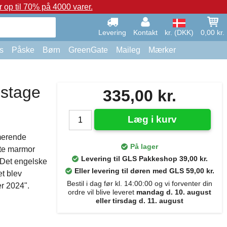
op til 70% på 4000 varer.
Levering
Kontakt
kr. (DKK)
0,00 kr.
s
Påske
Børn
GreenGate
Maileg
Mærker
stage
335,00 kr.
Læg i kurv
merende
På lager
ate marmor
Levering til GLS Pakkeshop 39,00 kr.
 Det engelske
Eller levering til døren med GLS 59,00 kr.
t blev
Bestil i dag før kl. 14:00:00 og vi forventer din
r 2024".
ordre vil blive leveret
mandag d. 10. august
eller tirsdag d. 11. august