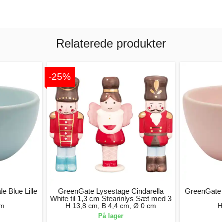
Relaterede produkter
-25%
 Blue Lille
GreenGate Lysestage Cindarella
GreenGate 
White til 1,3 cm Stearinlys Sæt med 3
cm
H 13,8 cm, B 4,4 cm, Ø 0 cm
H
På lager