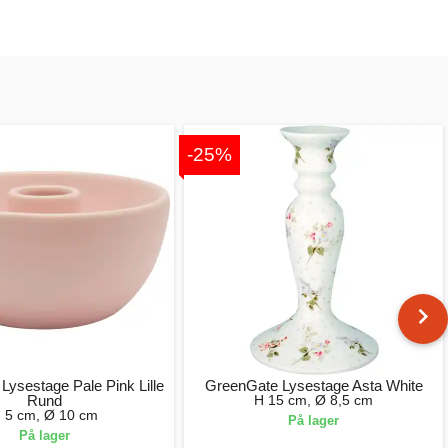
-25%
Lysestage Pale Pink Lille
GreenGate Lysestage Asta White
Rund
H 15 cm, Ø 8,5 cm
 5 cm, Ø 10 cm
På lager
På lager