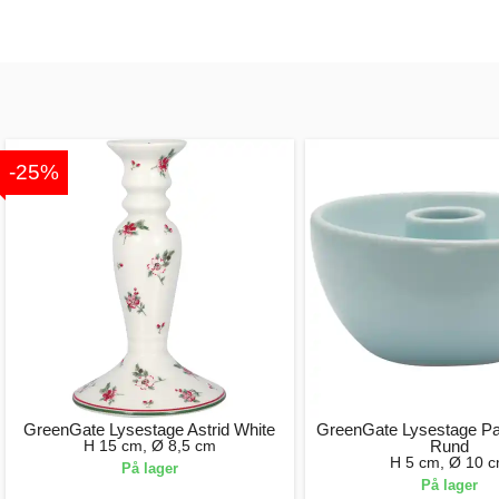
-25%
GreenGate Lysestage Astrid White
GreenGate Lysestage Pale
H 15 cm, Ø 8,5 cm
Rund
H 5 cm, Ø 10 
På lager
På lager