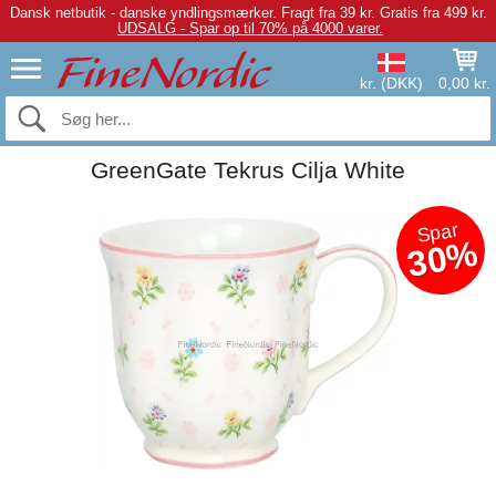
Dansk netbutik - danske yndlingsmærker.
Fragt fra 39 kr. Gratis fra 499 kr.
UDSALG - Spar op til 70% på 4000 varer.
kr. (DKK)
0,00 kr.
GreenGate Tekrus Cilja White
Spar
30%