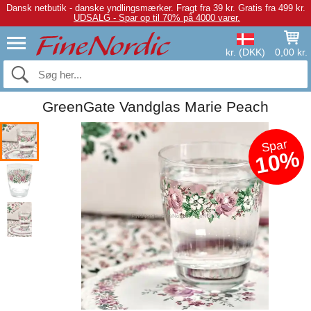
Dansk netbutik - danske yndlingsmærker.
Fragt fra 39 kr. Gratis fra 499 kr.
UDSALG - Spar op til 70% på 4000 varer.
kr. (DKK)
0,00 kr.
GreenGate Vandglas Marie Peach
Spar
10%