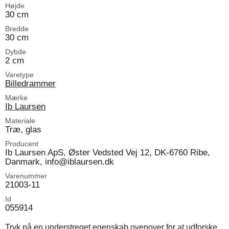
Højde
30 cm
Bredde
30 cm
Dybde
2 cm
Varetype
Billedrammer
Mærke
Ib Laursen
Materiale
Træ, glas
Producent
Ib Laursen ApS, Øster Vedsted Vej 12, DK-6760 Ribe,
Danmark, info@iblaursen.dk
Varenummer
21003-11
Id
055914
Tryk på en understreget egenskab ovenover for at udforske