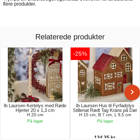
flere produkter.
Relaterede produkter
-25%
Ib Laursen Kertelys med Røde
Ib Laursen Hus til Fyrfadslys
Hjerter 20 x 1,3 cm
Stillenat Rødt Tag Krans på Dør
H 20 cm
H 15 cm, B 7 cm, L 9,5 cm
På lager
På lager
134,25 kr.