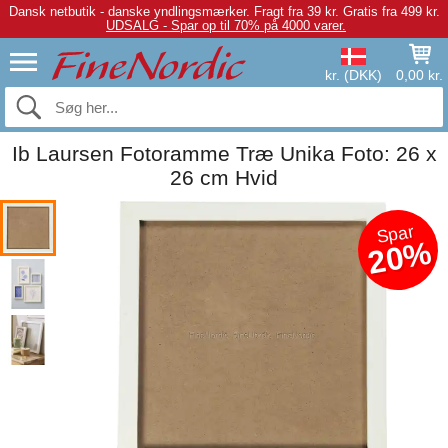
Dansk netbutik - danske yndlingsmærker.
Fragt fra 39 kr. Gratis fra 499 kr.
UDSALG - Spar op til 70% på 4000 varer.
kr. (DKK)
0,00 kr.
Ib Laursen Fotoramme Træ Unika Foto: 26 x
26 cm Hvid
Spar
20%