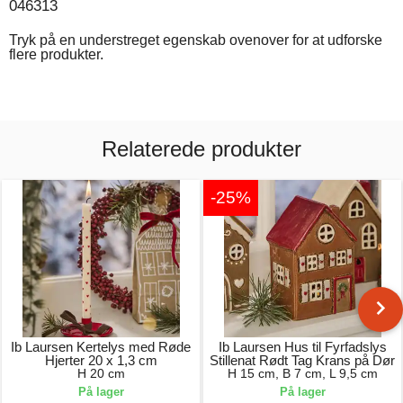
046313
Tryk på en understreget egenskab ovenover for at udforske
flere produkter.
Relaterede produkter
-25%
Ib Laursen Kertelys med Røde
Ib Laursen Hus til Fyrfadslys
Hjerter 20 x 1,3 cm
Stillenat Rødt Tag Krans på Dør
H 20 cm
H 15 cm, B 7 cm, L 9,5 cm
På lager
På lager