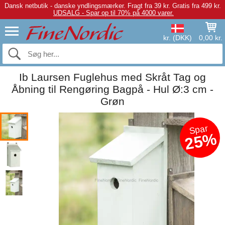
Dansk netbutik - danske yndlingsmærker.
Fragt fra 39 kr. Gratis fra 499 kr.
UDSALG - Spar op til 70% på 4000 varer.
kr. (DKK)
0,00 kr.
Ib Laursen Fuglehus med Skråt Tag og
Åbning til Rengøring Bagpå - Hul Ø:3 cm -
Grøn
Spar
25%