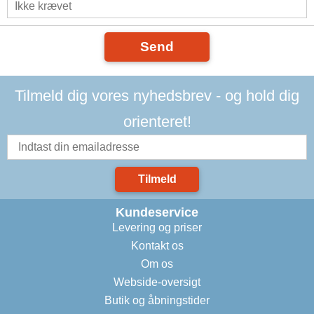
Send
Tilmeld dig vores nyhedsbrev - og hold dig
orienteret!
Tilmeld
Kundeservice
Levering og priser
Kontakt os
Om os
Webside-oversigt
Butik og åbningstider