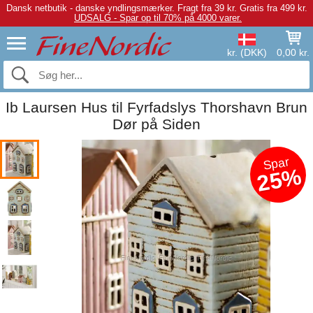
Dansk netbutik - danske yndlingsmærker.
Fragt fra 39 kr. Gratis fra 499 kr.
UDSALG - Spar op til 70% på 4000 varer.
kr. (DKK)
0,00 kr.
Ib Laursen Hus til Fyrfadslys Thorshavn Brun
Dør på Siden
Spar
25%