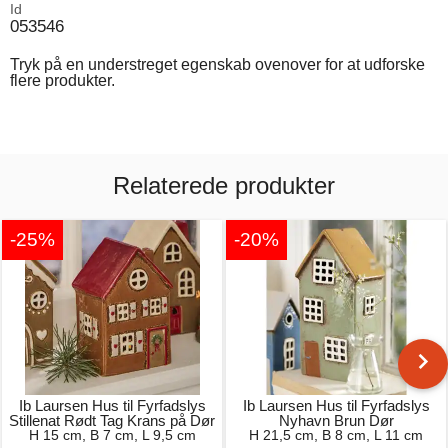
Id
053546
Tryk på en understreget egenskab ovenover for at udforske
flere produkter.
Relaterede produkter
-25%
-20%
Ib Laursen Hus til Fyrfadslys
Ib Laursen Hus til Fyrfadslys
Stillenat Rødt Tag Krans på Dør
Nyhavn Brun Dør
H 15 cm, B 7 cm, L 9,5 cm
H 21,5 cm, B 8 cm, L 11 cm