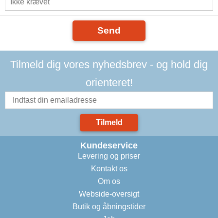
Send
Tilmeld dig vores nyhedsbrev - og hold dig
orienteret!
Tilmeld
Kundeservice
Levering og priser
Kontakt os
Om os
Webside-oversigt
Butik og åbningstider