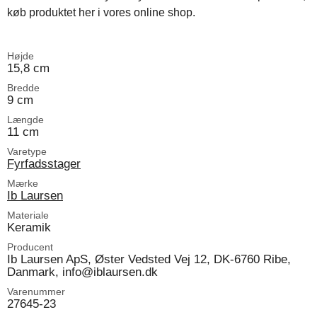
køb produktet her i vores online shop.
Højde
15,8 cm
Bredde
9 cm
Længde
11 cm
Varetype
Fyrfadsstager
Mærke
Ib Laursen
Materiale
Keramik
Producent
Ib Laursen ApS, Øster Vedsted Vej 12, DK-6760 Ribe,
Danmark, info@iblaursen.dk
Varenummer
27645-23