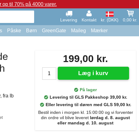
op til 70% på 4000 varer.
Levering
Kontakt
kr. (DKK)
0,00 kr.
s
Påske
Børn
GreenGate
Maileg
Mærker
de
199,00 kr.
ch
Læg i kurv
På lager
 fra Ib
Levering til GLS Pakkeshop 39,00 kr.
Eller levering til døren med GLS 59,00 kr.
Bestil inden i morgen kl. 15:00:00 og vi forventer
et
din ordre vil blive leveret
lørdag d. 8. august
eller mandag d. 10. august