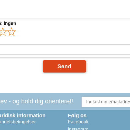
e:
Ingen
Send
v - og hold dig orienteret!
uridisk information
Følg os
ndelsbetingelser
Facebook
Instagram