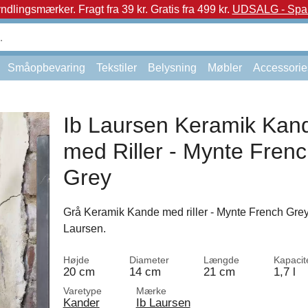
yndlingsmærker.
Fragt fra 39 kr. Gratis fra 499 kr.
UDSALG - Spar 
Småopbevaring
Tekstiler
Belysning
Møbler
Accessorie
Ib Laursen Keramik Kan
med Riller - Mynte Fren
Grey
Grå Keramik Kande med riller - Mynte French Grey,
Laursen.
Højde
Diameter
Længde
Kapacit
20 cm
14 cm
21 cm
1,7 l
Varetype
Mærke
Kander
Ib Laursen