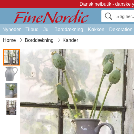
Dansk netbutik - danske 
Nyheder
Tilbud
Jul
Borddækning
Køkken
Dekoration
Home
Borddækning
Kander