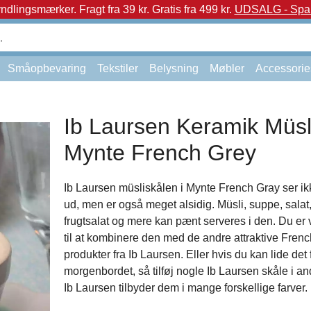
yndlingsmærker.
Fragt fra 39 kr. Gratis fra 499 kr.
UDSALG - Spar 
Småopbevaring
Tekstiler
Belysning
Møbler
Accessorie
Ib Laursen Keramik Müsli
Mynte French Grey
Ib Laursen müsliskålen i Mynte French Gray ser ik
ud, men er også meget alsidig. Müsli, suppe, salat
frugtsalat og mere kan pænt serveres i den. Du e
til at kombinere den med de andre attraktive Fren
produkter fra Ib Laursen. Eller hvis du kan lide det 
morgenbordet, så tilføj nogle Ib Laursen skåle i and
Ib Laursen tilbyder dem i mange forskellige farver.