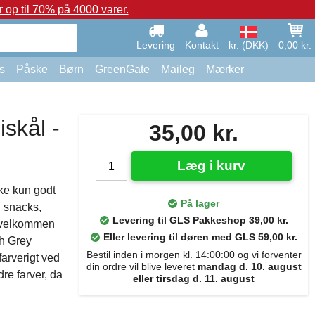
op til 70% på 4000 varer.
Levering
Kontakt
kr. (DKK)
0,00 kr.
s
Påske
Børn
GreenGate
Maileg
Mærker
skål -
35,00 kr.
Læg i kurv
ke kun godt
På lager
, snacks,
Levering til GLS Pakkeshop 39,00 kr.
r velkommen
Eller levering til døren med GLS 59,00 kr.
ch Grey
Bestil inden i morgen kl. 14:00:00 og vi forventer
farverigt ved
din ordre vil blive leveret
mandag d. 10. august
re farver, da
eller tirsdag d. 11. august