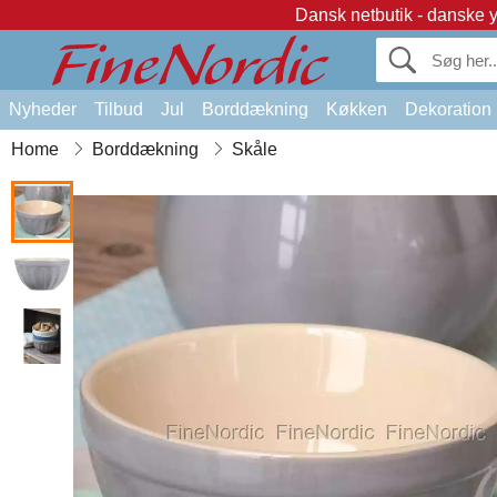
Dansk netbutik - danske 
Nyheder
Tilbud
Jul
Borddækning
Køkken
Dekoration
Home
Borddækning
Skåle