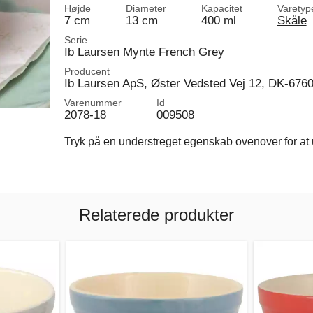
Højde
Diameter
Kapacitet
Varetyp
7 cm
13 cm
400 ml
Skåle
Serie
Ib Laursen Mynte French Grey
Producent
Ib Laursen ApS, Øster Vedsted Vej 12, DK-676
Varenummer
Id
2078-18
009508
Tryk på en understreget egenskab ovenover for at u
Relaterede produkter