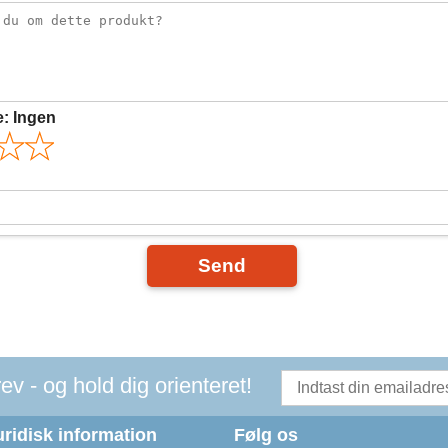
e:
Ingen
Send
v - og hold dig orienteret!
uridisk information
Følg os