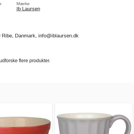
e
Mærke
Ib Laursen
0 Ribe, Danmark, info@iblaursen.dk
dforske flere produkter.