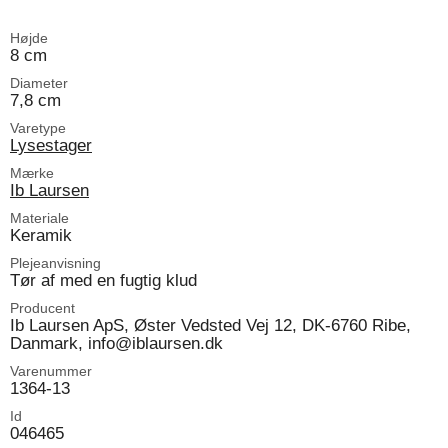
Højde
8 cm
Diameter
7,8 cm
Varetype
Lysestager
Mærke
Ib Laursen
Materiale
Keramik
Plejeanvisning
Tør af med en fugtig klud
Producent
Ib Laursen ApS, Øster Vedsted Vej 12, DK-6760 Ribe,
Danmark, info@iblaursen.dk
Varenummer
1364-13
Id
046465