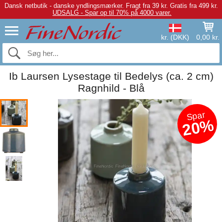
Dansk netbutik - danske yndlingsmærker.
Fragt fra 39 kr. Gratis fra 499 kr.
UDSALG - Spar op til 70% på 4000 varer.
kr. (DKK)
0,00 kr.
Ib Laursen Lysestage til Bedelys (ca. 2 cm)
Ragnhild - Blå
Spar
20%