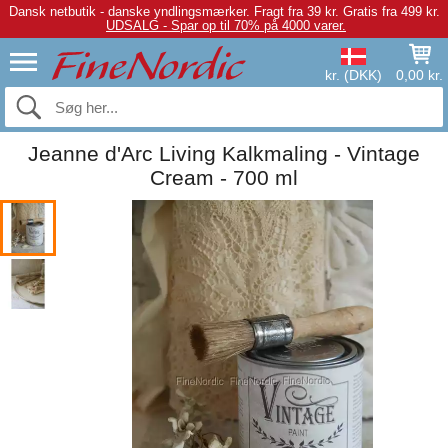
Dansk netbutik - danske yndlingsmærker.
Fragt fra 39 kr. Gratis fra 499 kr.
UDSALG - Spar op til 70% på 4000 varer.
kr. (DKK)
0,00 kr.
Jeanne d'Arc Living Kalkmaling - Vintage
Cream - 700 ml