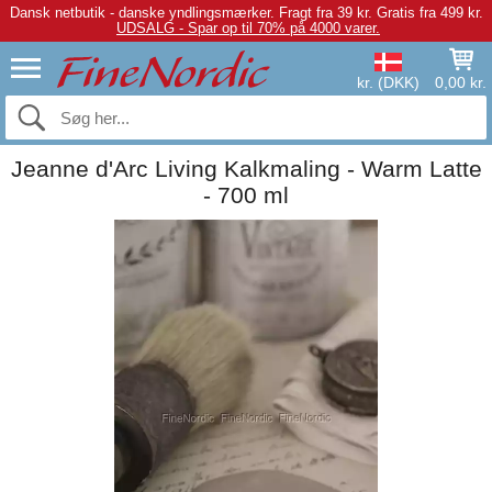
Dansk netbutik - danske yndlingsmærker.
Fragt fra 39 kr. Gratis fra 499 kr.
UDSALG - Spar op til 70% på 4000 varer.
kr. (DKK)
0,00 kr.
Jeanne d'Arc Living Kalkmaling - Warm Latte
- 700 ml