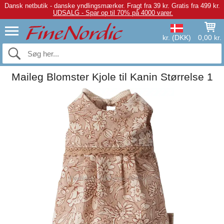
Dansk netbutik - danske yndlingsmærker.
Fragt fra 39 kr. Gratis fra 499 kr.
UDSALG - Spar op til 70% på 4000 varer.
kr. (DKK)
0,00 kr.
Maileg Blomster Kjole til Kanin Størrelse 1