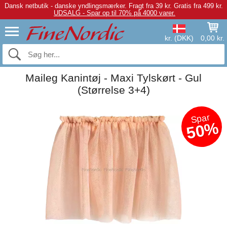
Dansk netbutik - danske yndlingsmærker.
Fragt fra 39 kr. Gratis fra 499 kr.
UDSALG - Spar op til 70% på 4000 varer.
kr. (DKK)
0,00 kr.
Maileg Kanintøj - Maxi Tylskørt - Gul
(Størrelse 3+4)
Spar
50%