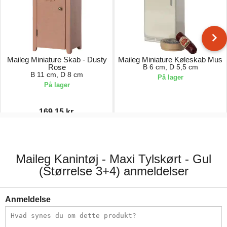
Maileg Miniature Skab - Dusty
Maileg Miniature Køleskab Mus
Rose
B 6 cm, D 5,5 cm
B 11 cm, D 8 cm
På lager
På lager
169,15 kr.
199,00 kr.
119,00 kr.
Maileg Kanintøj - Maxi Tylskørt - Gul
(Størrelse 3+4) anmeldelser
Anmeldelse