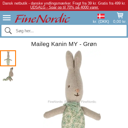
Dansk netbutik - danske yndlingsmærker.
Fragt fra 39 kr. Gratis fra 499 kr.
UDSALG - Spar op til 70% på 4000 varer.
kr. (DKK)
0,00 kr.
Maileg Kanin MY - Grøn