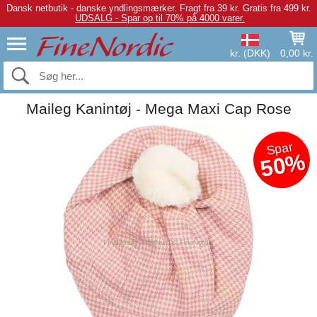
Dansk netbutik - danske yndlingsmærker.
Fragt fra 39 kr. Gratis fra 499 kr.
UDSALG - Spar op til 70% på 4000 varer.
kr. (DKK)
0,00 kr.
Maileg Kanintøj - Mega Maxi Cap Rose
Spar
50%