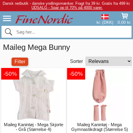
Dansk netbutik - danske yndlingsmærker.
Fragt fra 39 kr. Gratis fra 499 kr.
UDSALG - Spar op til 70% på 4000 varer.
kr. (DKK)
0,00 kr.
Maileg Mega Bunny
Sorter
Filter
-50%
-50%
Maileg Kanintøj - Mega Skjorte
Maileg Kanintøj - Mega
- Grå (Størrelse 4)
Gymnastikdragt (Størrelse 5)