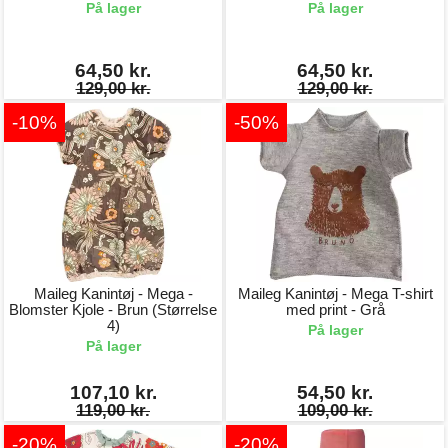
På lager
På lager
64,50 kr.
64,50 kr.
129,00 kr.
129,00 kr.
-10%
-50%
Maileg Kanintøj - Mega -
Maileg Kanintøj - Mega T-shirt
Blomster Kjole - Brun (Størrelse
med print - Grå
4)
På lager
På lager
107,10 kr.
54,50 kr.
119,00 kr.
109,00 kr.
-20%
-20%