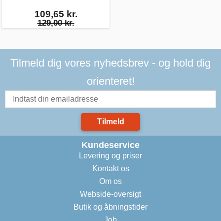
109,65 kr.
129,00 kr.
Tilmeld dig vores nyhedsbrev - og hold dig
orienteret!
Tilmeld
Kundeservice
Levering og priser
Kontakt os
Om os
Webside-oversigt
Butik og åbningstider
Job