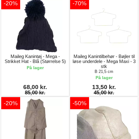
-20%
-70%
Maileg Kanintøj - Mega -
Maileg Kanintilbehør - Bøjler til
Strikket Hat - Blå (Størrelse 5)
løse underdele - Mega Maxi - 3
stk
På lager
B 21,5 cm
På lager
68,00 kr.
13,50 kr.
85,00 kr.
45,00 kr.
-20%
-50%