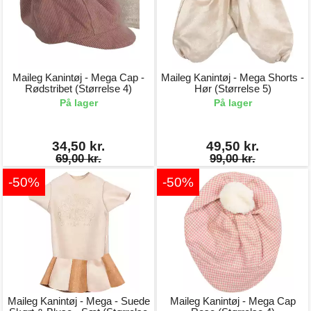
Maileg Kanintøj - Mega Cap -
Maileg Kanintøj - Mega Shorts -
Rødstribet (Størrelse 4)
Hør (Størrelse 5)
På lager
På lager
34,50 kr.
49,50 kr.
69,00 kr.
99,00 kr.
-50%
-50%
Maileg Kanintøj - Mega - Suede
Maileg Kanintøj - Mega Cap