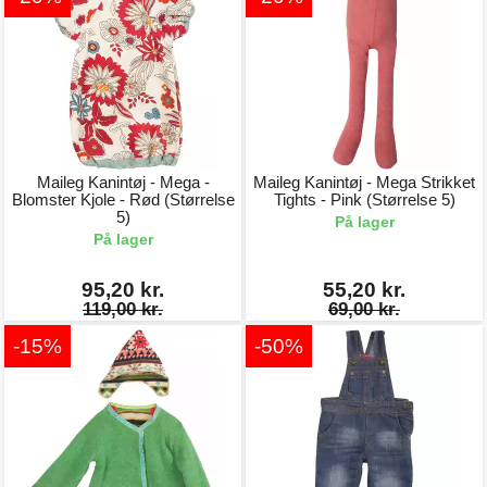
Maileg Kanintøj - Mega -
Maileg Kanintøj - Mega Strikket
Blomster Kjole - Rød (Størrelse
Tights - Pink (Størrelse 5)
5)
På lager
På lager
95,20 kr.
55,20 kr.
119,00 kr.
69,00 kr.
-15%
-50%