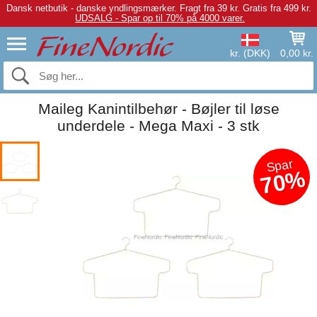
Dansk netbutik - danske yndlingsmærker.
Fragt fra 39 kr. Gratis fra 499 kr.
UDSALG - Spar op til 70% på 4000 varer.
kr. (DKK)
0,00 kr.
Maileg Kanintilbehør - Bøjler til løse
underdele - Mega Maxi - 3 stk
Spar
70%