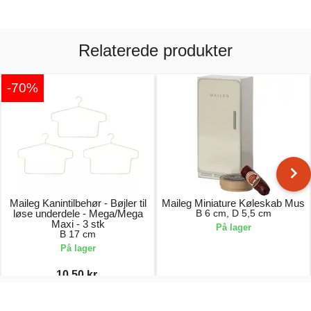
Relaterede produkter
-70%
Maileg Kanintilbehør - Bøjler til
Maileg Miniature Køleskab Mus
løse underdele - Mega/Mega
B 6 cm, D 5,5 cm
Maxi - 3 stk
På lager
B 17 cm
På lager
10,50 kr.
35,00 kr.
119,00 kr.