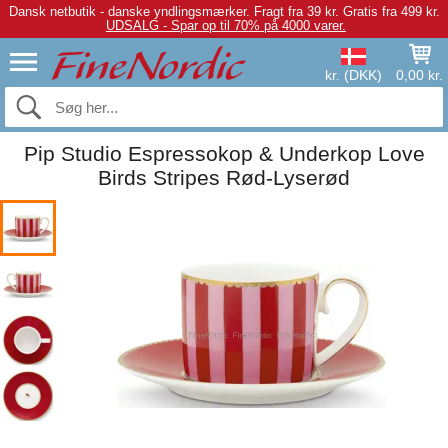
Dansk netbutik - danske yndlingsmærker.
Fragt fra 39 kr. Gratis fra 499 kr.
UDSALG - Spar op til 70% på 4000 varer.
kr. (DKK)
0,00 kr.
Pip Studio Espressokop & Underkop Love
Birds Stripes Rød-Lyserød