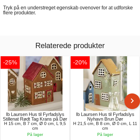
Tryk på en understreget egenskab ovenover for at udforske
flere produkter.
Relaterede produkter
-25%
-20%
Ib Laursen Hus til Fyrfadslys
Ib Laursen Hus til Fyrfadslys
Stillenat Rødt Tag Krans på Dør
Nyhavn Brun Dør
H 15 cm, B 7 cm, Ø 0 cm, L 9,5
H 21,5 cm, B 8 cm, Ø 0 cm, L 11
cm
cm
På lager
På lager