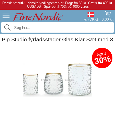
Dansk netbutik - danske yndlingsmærker.
Fragt fra 39 kr. Gratis fra 499 kr.
UDSALG - Spar op til 70% på 4000 varer.
kr. (DKK)
0,00 kr.
Pip Studio fyrfadsstager Glas Klar Sæt med 3
Spar
30%