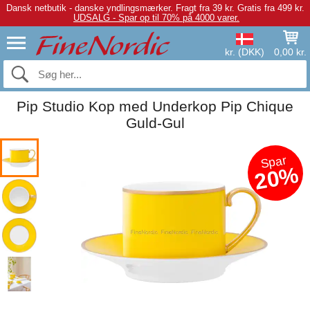
Dansk netbutik - danske yndlingsmærker.
Fragt fra 39 kr. Gratis fra 499 kr.
UDSALG - Spar op til 70% på 4000 varer.
kr. (DKK)
0,00 kr.
Pip Studio Kop med Underkop Pip Chique
Guld-Gul
Spar
20%