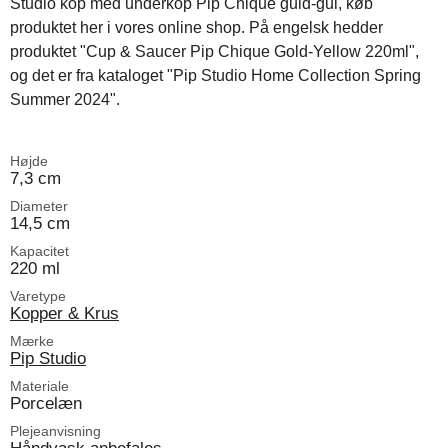
Studio kop med underkop Pip Chique guld-gul, køb
produktet her i vores online shop. På engelsk hedder
produktet "Cup & Saucer Pip Chique Gold-Yellow 220ml",
og det er fra kataloget "Pip Studio Home Collection Spring
Summer 2024".
Højde
7,3 cm
Diameter
14,5 cm
Kapacitet
220 ml
Varetype
Kopper & Krus
Mærke
Pip Studio
Materiale
Porcelæn
Plejeanvisning