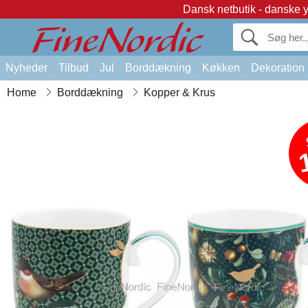
Dansk netbutik - danske 
Nyheder
Tilbud
Jul
Borddækning
Køkken
Dekoration
Home
Borddækning
Kopper & Krus