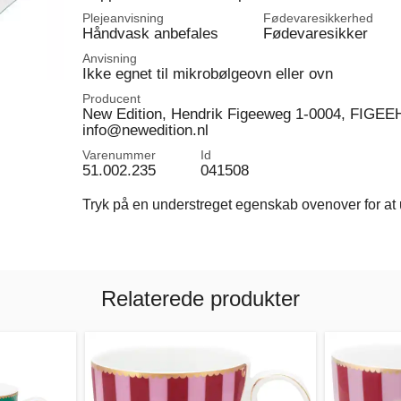
Plejeanvisning
Fødevaresikkerhed
Håndvask anbefales
Fødevaresikker
Anvisning
Ikke egnet til mikrobølgeovn eller ovn
Producent
New Edition, Hendrik Figeeweg 1-0004, FIGEEH
info@newedition.nl
Varenummer
Id
51.002.235
041508
Tryk på en understreget egenskab ovenover for at u
Relaterede produkter