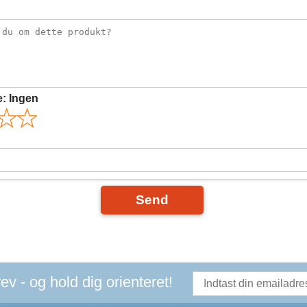
e:
Ingen
Send
v - og hold dig orienteret!