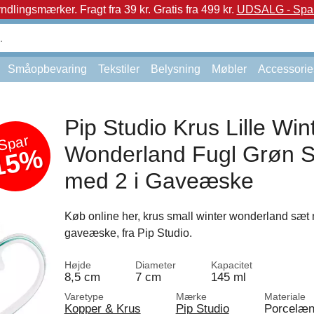
yndlingsmærker.
Fragt fra 39 kr. Gratis fra 499 kr.
UDSALG - Spar 
Småopbevaring
Tekstiler
Belysning
Møbler
Accessorie
Pip Studio Krus Lille Win
Spar
Wonderland Fugl Grøn 
15%
med 2 i Gaveæske
Køb online her, krus small winter wonderland sæt 
gaveæske, fra Pip Studio.
Højde
Diameter
Kapacitet
8,5 cm
7 cm
145 ml
Varetype
Mærke
Materiale
Kopper & Krus
Pip Studio
Porcelæ