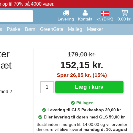
op til 70% på 4000 varer.
Levering
Kontakt
kr. (DKK)
0,00 kr.
s
Påske
Børn
GreenGate
Maileg
Mærker
ter
179,00 kr.
152,15 kr.
Sæt
Spar 26,85 kr. (15%)
Læg i kurv
med 2 i
På lager
Levering til GLS Pakkeshop 39,00 kr.
Eller levering til døren med GLS 59,00 kr.
Bestil inden i morgen kl. 14:00:00 og vi forventer
din ordre vil blive leveret
mandag d. 10. august
n