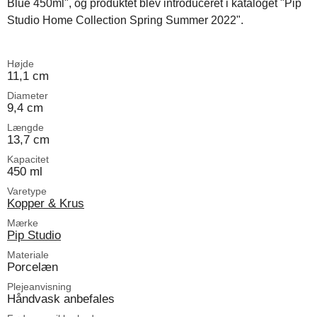
Blue 450ml", og produktet blev introduceret i kataloget "Pip
Studio Home Collection Spring Summer 2022".
Højde
11,1 cm
Diameter
9,4 cm
Længde
13,7 cm
Kapacitet
450 ml
Varetype
Kopper & Krus
Mærke
Pip Studio
Materiale
Porcelæn
Plejeanvisning
Håndvask anbefales