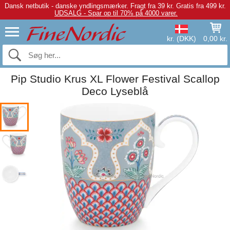
Dansk netbutik - danske yndlingsmærker.
Fragt fra 39 kr. Gratis fra 499 kr.
UDSALG - Spar op til 70% på 4000 varer.
kr. (DKK)
0,00 kr.
Pip Studio Krus XL Flower Festival Scallop
Deco Lyseblå