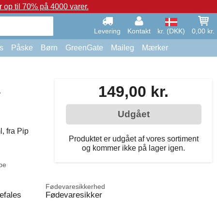
op til 70% på 4000 varer.
Levering
Kontakt
kr. (DKK)
0,00 kr.
s
Påske
Børn
GreenGate
Maileg
Mærker
a
149,00 kr.
Udgået
, fra Pip
Produktet er udgået af vores sortiment
og kommer ikke på lager igen.
pe
Fødevaresikkerhed
efales
Fødevaresikker