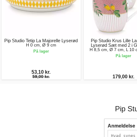
Pip Studio Tetip La Majorelle Lyserød
Pip Studio Krus Lille La
H 0 cm, Ø 9 cm
Lyserød Sæt med 2 i
H 8,5 cm, Ø 7 cm, L 10 
På lager
På lager
53,10 kr.
59,00 kr.
179,00 kr.
Pip St
Anmeldelse