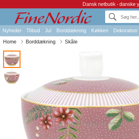
Dansk netbutik - danske 
Nyheder
Tilbud
Jul
Borddækning
Køkken
Dekoration
Home
Borddækning
Skåle