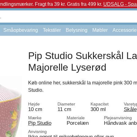
yndlingsmærker.
Fragt fra 39 kr. Gratis fra 499 kr.
UDSALG - Spar 
Småopbevaring
Tekstiler
Belysning
Møbler
Accessorie
Pip Studio Sukkerskål L
Majorelle Lyserød
Køb online her, sukkerskål la majorelle pink 300 ml
Studio.
Højde
Diameter
Kapacitet
Varety
10 cm
11 cm
300 ml
Skåle
Mærke
Materiale
Plejeanvisning
Pip Studio
Porcelæn
Håndvask anb
Anvisning
Ikke egnet til mikrobølgeovn eller ovn