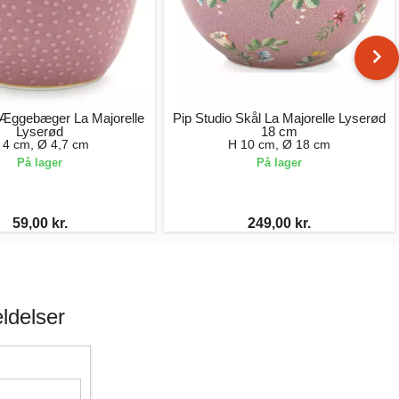
 Æggebæger La Majorelle
Pip Studio Skål La Majorelle Lyserød
Lyserød
18 cm
 4 cm, Ø 4,7 cm
H 10 cm, Ø 18 cm
På lager
På lager
59,00 kr.
249,00 kr.
ldelser