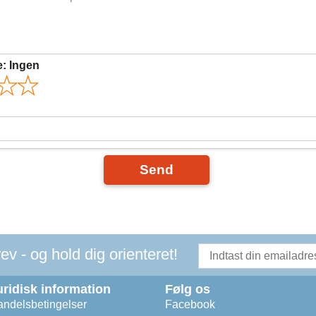
e:
Ingen
Send
v - og hold dig orienteret!
uridisk information
Følg os
ndelsbetingelser
Facebook