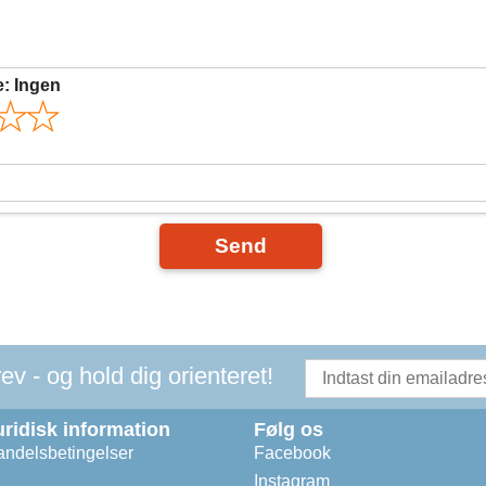
e:
Ingen
Send
v - og hold dig orienteret!
uridisk information
Følg os
ndelsbetingelser
Facebook
Instagram