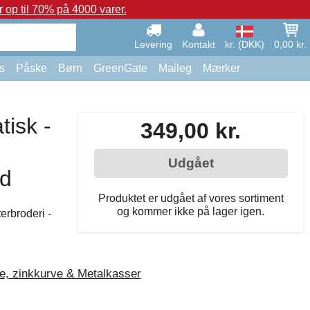
op til 70% på 4000 varer.
Levering
Kontakt
kr. (DKK)
0,00 kr.
s
Påske
Børn
GreenGate
Maileg
Mærker
tisk -
349,00 kr.
Udgået
ød
Produktet er udgået af vores sortiment
og kommer ikke på lager igen.
terbroderi -
ve, zinkkurve & Metalkasser