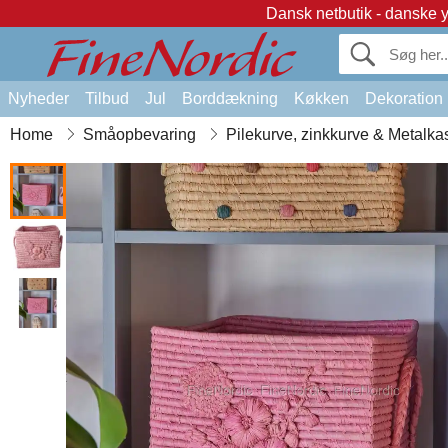
Dansk netbutik - danske 
Nyheder
Tilbud
Jul
Borddækning
Køkken
Dekoration
Home
Småopbevaring
Pilekurve, zinkkurve & Metalka