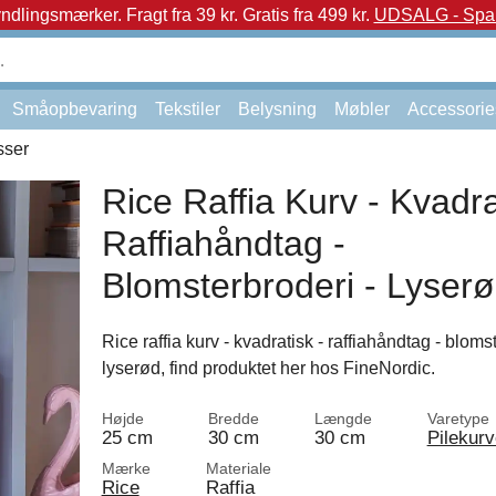
yndlingsmærker.
Fragt fra 39 kr. Gratis fra 499 kr.
UDSALG - Spar 
Småopbevaring
Tekstiler
Belysning
Møbler
Accessorie
sser
Rice Raffia Kurv - Kvadra
Raffiahåndtag -
Blomsterbroderi - Lyser
Rice raffia kurv - kvadratisk - raffiahåndtag - bloms
lyserød, find produktet her hos FineNordic.
Højde
Bredde
Længde
Varetype
25 cm
30 cm
30 cm
Pilekur
Mærke
Materiale
Rice
Raffia