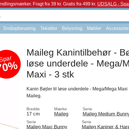
yndlingsmærker.
Fragt fra 39 kr. Gratis fra 499 kr.
UDSALG - Spar 
Småopbevaring
Tekstiler
Belysning
Møbler
Accessorie
Maileg Kanintilbehør - Bøj
Spar
løse underdele - Mega/
70%
Maxi - 3 stk
Kanin Bøjler til løse underdele - Mega/Mega Maxi - 
Maileg.
Bredde
Mærke
Serie
17 cm
Maileg
Maileg Medium Bunn
Serie
Serie
Maileg Maxi Bunny
Maileg Kaniner & Har