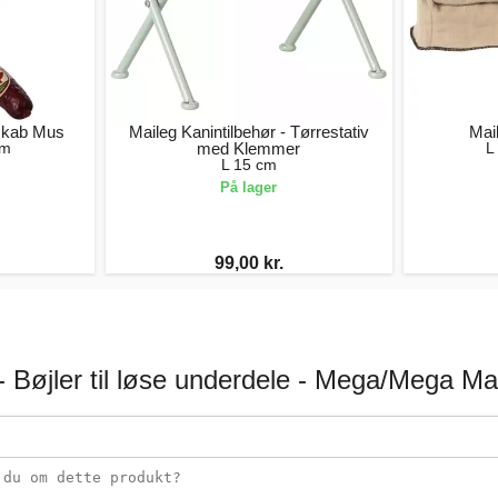
eskab Mus
Maileg Kanintilbehør - Tørrestativ
Mai
cm
med Klemmer
L
L 15 cm
På lager
99,00 kr.
- Bøjler til løse underdele - Mega/Mega Ma