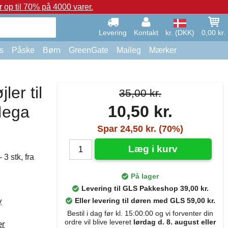
op til 70% på 4000 varer.
Levering
Kontakt
kr. (DKK)
0,00 kr.
s
Påske
Børn
GreenGate
Maileg
Mærker
ler til
35,00 kr.
10,50 kr.
Mega
Spar 24,50 kr. (70%)
Læg i kurv
3 stk, fra
På lager
Levering til GLS Pakkeshop 39,00 kr.
y
Eller levering til døren med GLS 59,00 kr.
Bestil i dag før kl. 15:00:00 og vi forventer din
ordre vil blive leveret
lørdag d. 8. august eller
er