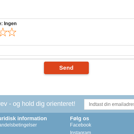
e:
Ingen
Send
v - og hold dig orienteret!
uridisk information
Følg os
ndelsbetingelser
Facebook
Instagram