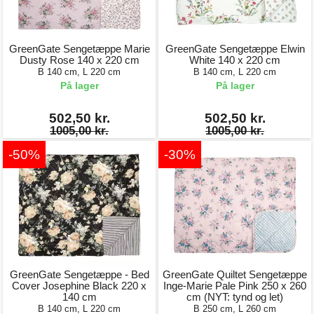
GreenGate Sengetæppe Marie
GreenGate Sengetæppe Elwin
Dusty Rose 140 x 220 cm
White 140 x 220 cm
B 140 cm, L 220 cm
B 140 cm, L 220 cm
På lager
På lager
502,50 kr.
502,50 kr.
1005,00 kr.
1005,00 kr.
-50%
-30%
GreenGate Sengetæppe - Bed
GreenGate Quiltet Sengetæppe
Cover Josephine Black 220 x
Inge-Marie Pale Pink 250 x 260
140 cm
cm (NYT: tynd og let)
B 140 cm, L 220 cm
B 250 cm, L 260 cm