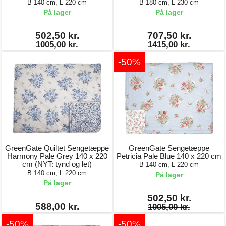
B 140 cm, L 220 cm
B 180 cm, L 230 cm
På lager
På lager
502,50 kr.
707,50 kr.
1005,00 kr.
1415,00 kr.
-50%
GreenGate Quiltet Sengetæppe
GreenGate Sengetæppe
Harmony Pale Grey 140 x 220
Petricia Pale Blue 140 x 220 cm
cm (NYT: tynd og let)
B 140 cm, L 220 cm
B 140 cm, L 220 cm
På lager
På lager
502,50 kr.
588,00 kr.
1005,00 kr.
-50%
-50%