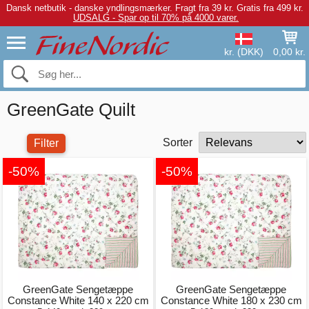
Dansk netbutik - danske yndlingsmærker.
Fragt fra 39 kr. Gratis fra 499 kr.
UDSALG - Spar op til 70% på 4000 varer.
kr. (DKK)
0,00 kr.
GreenGate Quilt
Sorter
Filter
-50%
-50%
GreenGate Sengetæppe
GreenGate Sengetæppe
Constance White 140 x 220 cm
Constance White 180 x 230 cm