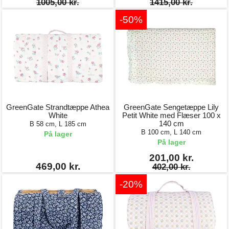
1005,00 kr.
1415,00 kr.
-50%
GreenGate Strandtæppe Athea
GreenGate Sengetæppe Lily
White
Petit White med Flæser 100 x
140 cm
B 58 cm, L 185 cm
B 100 cm, L 140 cm
På lager
På lager
201,00 kr.
469,00 kr.
402,00 kr.
-20%