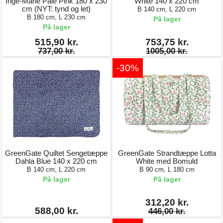
Inge-Marie Pale Pink 180 x 230
White 140 x 220 cm
cm (NYT: tynd og let)
B 140 cm, L 220 cm
B 180 cm, L 230 cm
På lager
På lager
515,90 kr.
753,75 kr.
737,00 kr.
1005,00 kr.
-30%
GreenGate Quiltet Sengetæppe
GreenGate Strandtæppe Lotta
Dahla Blue 140 x 220 cm
White med Bomuld
B 140 cm, L 220 cm
B 90 cm, L 180 cm
På lager
På lager
312,20 kr.
588,00 kr.
446,00 kr.