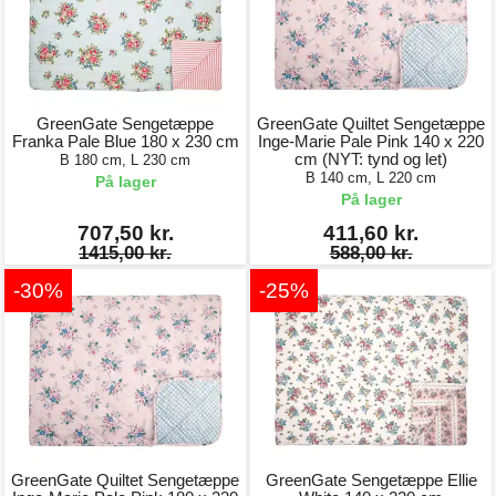
GreenGate Sengetæppe
GreenGate Quiltet Sengetæppe
Franka Pale Blue 180 x 230 cm
Inge-Marie Pale Pink 140 x 220
cm (NYT: tynd og let)
B 180 cm, L 230 cm
B 140 cm, L 220 cm
På lager
På lager
707,50 kr.
411,60 kr.
1415,00 kr.
588,00 kr.
-30%
-25%
GreenGate Quiltet Sengetæppe
GreenGate Sengetæppe Ellie