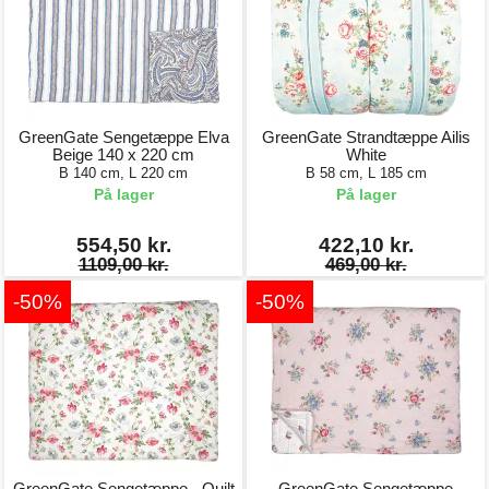
GreenGate Sengetæppe Elva
GreenGate Strandtæppe Ailis
Beige 140 x 220 cm
White
B 140 cm, L 220 cm
B 58 cm, L 185 cm
På lager
På lager
554,50 kr.
422,10 kr.
1109,00 kr.
469,00 kr.
-50%
-50%
GreenGate Sengetæppe - Quilt
GreenGate Sengetæppe