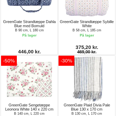
GreenGate Strandtæppe Dahla
GreenGate Strandtæppe Sybille
Blue med Bomuld
White
B 90 cm, L 180 cm
B 58 cm, L 185 cm
På lager
På lager
375,20 kr.
446,00 kr.
469,00 kr.
-50%
-30%
GreenGate Sengetæppe
GreenGate Plaid Divia Pale
Leonora White 140 x 220 cm
Blue 130 x 170 cm
B 140 cm, L 220 cm
B 130 cm, L 170 cm