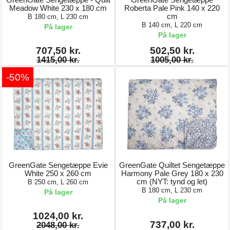
Meadow White 230 x 180 cm
Roberta Pale Pink 140 x 220
cm
B 180 cm, L 230 cm
B 140 cm, L 220 cm
På lager
På lager
707,50 kr.
502,50 kr.
1415,00 kr.
1005,00 kr.
-50%
GreenGate Sengetæppe Evie
GreenGate Quiltet Sengetæppe
White 250 x 260 cm
Harmony Pale Grey 180 x 230
cm (NYT: tynd og let)
B 250 cm, L 260 cm
B 180 cm, L 230 cm
På lager
På lager
1024,00 kr.
737,00 kr.
2048,00 kr.