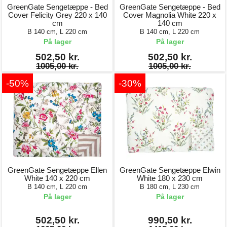
GreenGate Sengetæppe - Bed
GreenGate Sengetæppe - Bed
Cover Felicity Grey 220 x 140
Cover Magnolia White 220 x
cm
140 cm
B 140 cm, L 220 cm
B 140 cm, L 220 cm
På lager
På lager
502,50 kr.
502,50 kr.
1005,00 kr.
1005,00 kr.
-50%
-30%
GreenGate Sengetæppe Ellen
GreenGate Sengetæppe Elwin
White 140 x 220 cm
White 180 x 230 cm
B 140 cm, L 220 cm
B 180 cm, L 230 cm
På lager
På lager
502,50 kr.
990,50 kr.