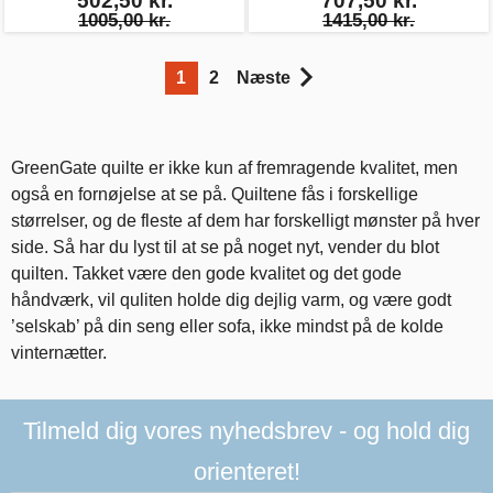
502,50 kr.
707,50 kr.
1005,00 kr.
1415,00 kr.
1
2
Næste
GreenGate quilte er ikke kun af fremragende kvalitet, men
også en fornøjelse at se på. Quiltene fås i forskellige
størrelser, og de fleste af dem har forskelligt mønster på hver
side. Så har du lyst til at se på noget nyt, vender du blot
quilten. Takket være den gode kvalitet og det gode
håndværk, vil quliten holde dig dejlig varm, og være godt
’selskab’ på din seng eller sofa, ikke mindst på de kolde
vinternætter.
Tilmeld dig vores nyhedsbrev - og hold dig
orienteret!