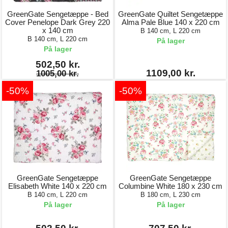
GreenGate Sengetæppe - Bed
GreenGate Quiltet Sengetæppe
Cover Penelope Dark Grey 220
Alma Pale Blue 140 x 220 cm
x 140 cm
B 140 cm, L 220 cm
B 140 cm, L 220 cm
På lager
På lager
502,50 kr.
1109,00 kr.
1005,00 kr.
-50%
-50%
GreenGate Sengetæppe
GreenGate Sengetæppe
Elisabeth White 140 x 220 cm
Columbine White 180 x 230 cm
B 140 cm, L 220 cm
B 180 cm, L 230 cm
På lager
På lager