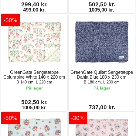
299,40 kr.
502,50 kr.
499,00 kr.
1005,00 kr.
-50%
GreenGate Sengetæppe
GreenGate Quiltet Sengetæppe
Columbine White 140 x 220 cm
Dahla Blue 180 x 230 cm
B 140 cm, L 220 cm
B 180 cm, L 230 cm
På lager
På lager
502,50 kr.
737,00 kr.
1005,00 kr.
-50%
-30%