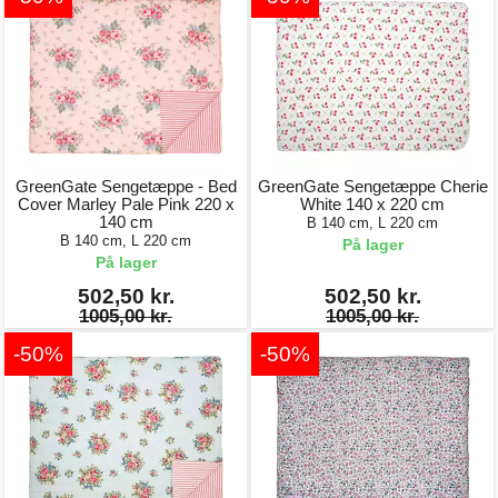
GreenGate Sengetæppe - Bed
GreenGate Sengetæppe Cherie
Cover Marley Pale Pink 220 x
White 140 x 220 cm
140 cm
B 140 cm, L 220 cm
B 140 cm, L 220 cm
På lager
På lager
502,50 kr.
502,50 kr.
1005,00 kr.
1005,00 kr.
-50%
-50%