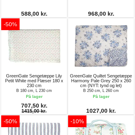
588,00 kr.
968,00 kr.
-50%
GreenGate Sengetæppe Lily
GreenGate Quiltet Sengetæppe
Petit White med Flæser 180 x
Harmony Pale Grey 250 x 260
230 cm
cm (NYT: tynd og let)
B 180 cm, L 230 cm
B 250 cm, L 260 cm
På lager
På lager
707,50 kr.
1027,00 kr.
1415,00 kr.
-50%
-10%